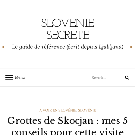
Skip
to
content
SLOVENIE
SECRETE
Le guide de référence (écrit depuis Ljubljana)
Search
Menu
Search
for:
CATEGORIES
A VOIR EN SLOVÉNIE
,
SLOVÉNIE
Grottes de Skocjan : mes 5
conseils pour cette visite