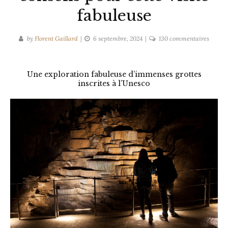
fabuleuse
sur
by
Florent Gaillard
6 septembre, 2024
130 commentaires
Grotte
de
Skocja
Une exploration fabuleuse d’immenses grottes
inscrites à l’Unesco
:
mes
5
conseil
pour
cette
visite
fabule