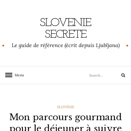
Skip
to
content
SLOVENIE
SECRETE
Le guide de référence (écrit depuis Ljubljana)
Search
Menu
Search
for:
CATEGORIES
SLOVÉNIE
Mon parcours gourmand
pour le déjeuner à suivre