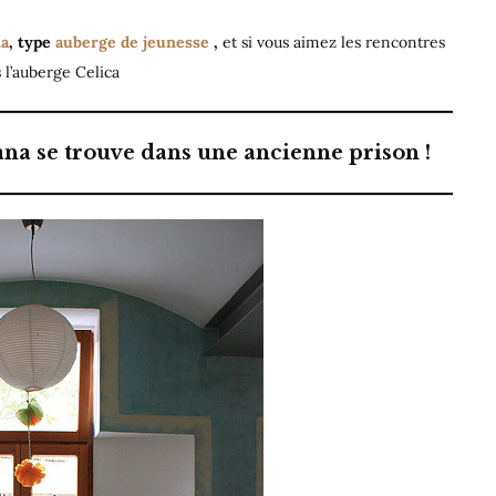
meilleures
na
, type
auberge de jeunesse
,
et si vous aimez les rencontres
auberges
 l’auberge Celica
de
jeunesse
de
ana se trouve dans une ancienne prison !
Ljubljana