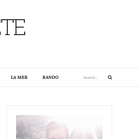
ETE
Search
LA MER
RANDO
Search
for: