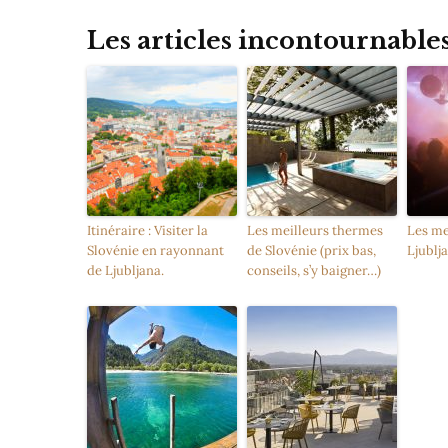
Les articles incontournable
Itinéraire : Visiter la
Les meilleurs thermes
Les me
Slovénie en rayonnant
de Slovénie (prix bas,
Ljublj
de Ljubljana.
conseils, s’y baigner…)