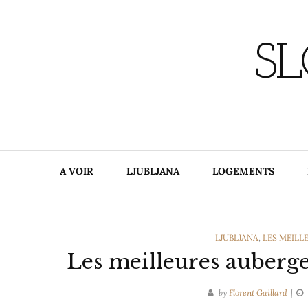
Skip
to
content
SL
A VOIR
LJUBLJANA
LOGEMENTS
CATEGORIES
LJUBLJANA
,
LES MEILL
Les meilleures auberge
by
Florent Gaillard