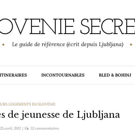
OVENIE SECR
Le guide de référence (écrit depuis Ljubljana)
ITINERAIRES
INCONTOURNABLES
BLED & BOHINJ
EURS LOGEMENTS EN SLOVÉNIE
s de jeunesse de Ljubljana
sur
25 avril, 2012
32 commentaires
Les