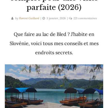
parfaite (2026)
sur
by
Florent Gaillard
3 janvier, 2026
221 commentaires
Lac
de
Que faire au lac de Bled ? J’habite en
Bled
–
Slovénie, voici tous mes conseils et mes
Guide
complet
endroits secrets.
pour
une
visite
parfaite
(2026)