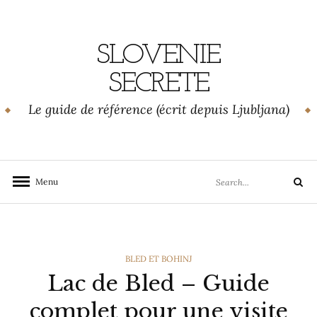
Skip
to
content
SLOVENIE
SECRETE
Le guide de référence (écrit depuis Ljubljana)
Search
Menu
Search
for:
CATEGORIES
BLED ET BOHINJ
Lac de Bled – Guide
complet pour une visite