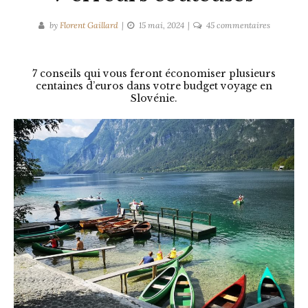
sur
by
Florent Gaillard
15 mai, 2024
45 commentaires
Budget
voyage
Slovénie
7 conseils qui vous feront économiser plusieurs
centaines d’euros dans votre budget voyage en
:
Slovénie.
7
erreurs
couteuses