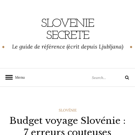
Skip
to
content
SLOVENIE
SECRETE
Le guide de référence (écrit depuis Ljubljana)
Search
Menu
Search
for:
CATEGORIES
SLOVÉNIE
Budget voyage Slovénie :
7 erreurs couteuses