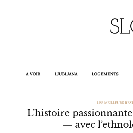
Skip
to
content
SL
A VOIR
LJUBLJANA
LOGEMENTS
CATEGORIES
LES MEILLEURS RES
L’histoire passionnant
— avec l’ethno