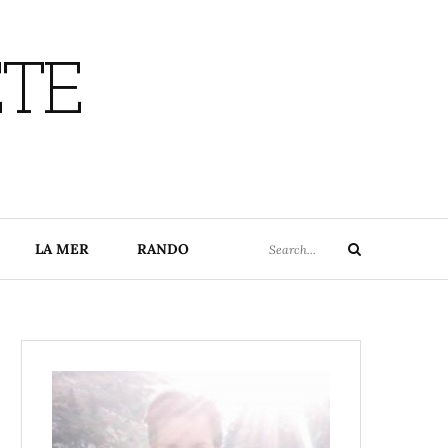
ETE
Search
LA MER
RANDO
Search
for: