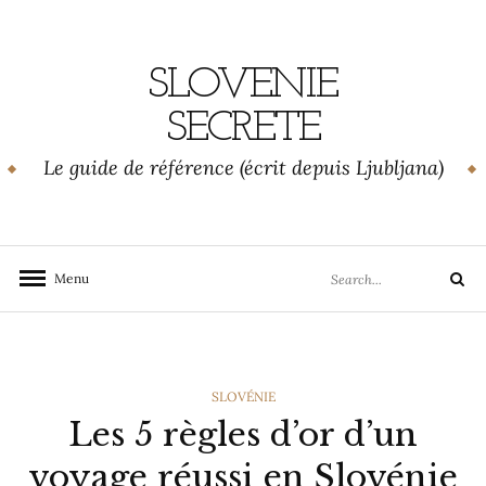
Skip
to
content
SLOVENIE
SECRETE
Le guide de référence (écrit depuis Ljubljana)
Search
Menu
Search
for:
CATEGORIES
SLOVÉNIE
Les 5 règles d’or d’un
voyage réussi en Slovénie