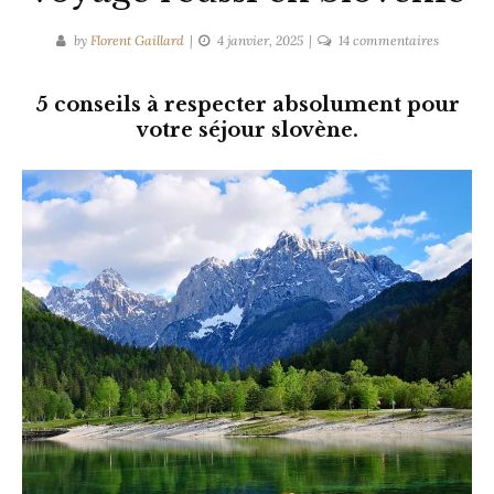
sur
by
Florent Gaillard
4 janvier, 2025
14 commentaires
Les
5
5 conseils à respecter absolument pour
règles
votre séjour slovène.
d’or
d’un
voyage
réussi
en
Slovénie