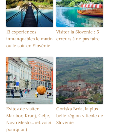
13 experiences
Visiter la Slovénie : 5
inmanquables le matin
erreurs à ne pas faire
ou le soir en Slovénie
Evitez de visiter
Goriska Brda, la plus
Maribor, Kranj, Celje,
belle région viticole de
Novo Mesto… (et voici
Slovénie
pourquoi!)