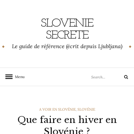
Skip
to
content
SLOVENIE
SECRETE
Le guide de référence (écrit depuis Ljubljana)
Search
Menu
Search
for:
CATEGORIES
A VOIR EN SLOVÉNIE
,
SLOVÉNIE
Que faire en hiver en
Slovénie ?