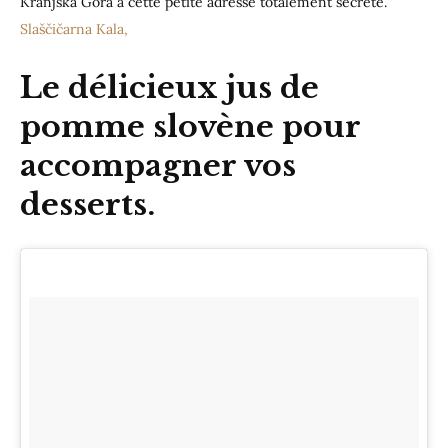
Kranjska Gora à cette petite adresse totalement secrète.
Slaščičarna Kala,
Le
délicieux jus de
pomme slovène
pour
accompagner vos
desserts.