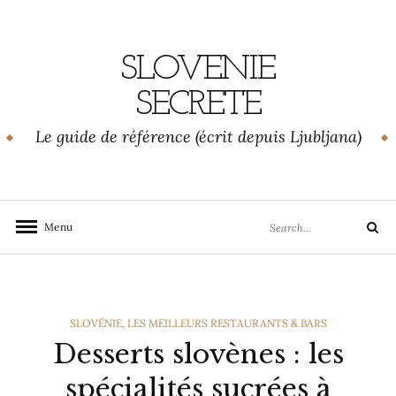
Skip
to
content
SLOVENIE
SECRETE
Le guide de référence (écrit depuis Ljubljana)
Search
Menu
Search
for:
CATEGORIES
SLOVÉNIE
,
LES MEILLEURS RESTAURANTS & BARS
Desserts slovènes : les
spécialités sucrées à