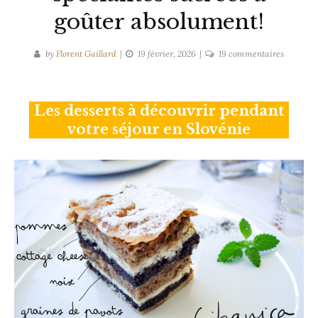
goûter absolument!
sur
by
Florent Gaillard
19 février, 2026
19 commentaires
Desserts
slovènes
:
Les desserts à découvrir pendant
les
votre séjour en Slovénie
spécialit
sucrées
à
goûter
absolume