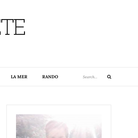
ETE
Search
LA MER
RANDO
Search
for: