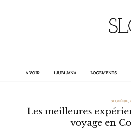
Skip
to
content
SL
A VOIR
LJUBLJANA
LOGEMENTS
CATEGORIE
SLOVÉNIE
,
Les meilleures expérie
voyage en Co