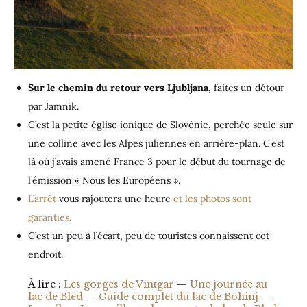
Sur le chemin du retour vers Ljubljana,
faites un détour
par Jamnik.
C’est la petite église ionique de Slovénie, perchée seule sur
une colline avec les Alpes juliennes en arrière-plan. C’est
là où j’avais amené France 3 pour le début du tournage de
l’émission « Nous les Européens ».
L’arrêt
vous rajoutera une heure
et les photos sont
garanties.
C’est un peu à l’écart, peu de touristes connaissent cet
endroit.
À lire :
Les gorges de Vintgar
—
Une journée au
lac de Bled
—
Guide complet du lac de Bohinj
—