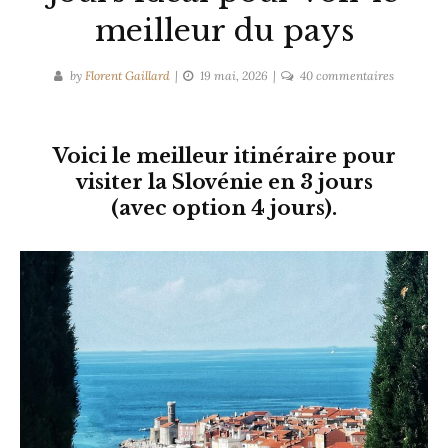
meilleur du pays
sur
by
Florent Gaillard
19 mai, 2026
40 commentaires
Itinéraire
Slovénie
3
Voici le meilleur itinéraire pour
–
visiter la Slovénie en 3 jours
4
(avec option 4 jours).
jours
idéal
pour
voir
le
meilleur
du
pays