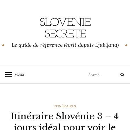
Skip
to
content
SLOVENIE
SECRETE
Le guide de référence (écrit depuis Ljubljana)
Search
Menu
Search
for:
CATEGORIES
ITINÉRAIRES
Itinéraire Slovénie 3 – 4
jours idéal pour voir le